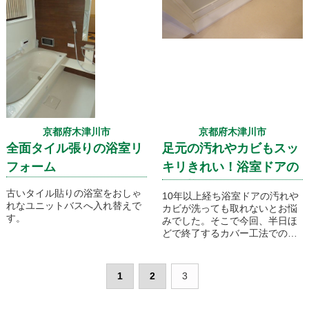
京都府木津川市
京都府木津川市
全面タイル張りの浴室リ
足元の汚れやカビもスッ
フォーム
キリきれい！浴室ドアの
取り換えです！
古いタイル貼りの浴室をおしゃ
10年以上経ち浴室ドアの汚れや
れなユニットバスへ入れ替えで
カビが洗っても取れないとお悩
す。
みでした。そこで今回、半日ほ
どで終了するカバー工法での取
り換えです！
1
2
3