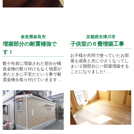
奈良県奈良市
京都府木津川市
増築部分の耐震補強で
子供室の６畳増築工事
す！
お子様が共同で使っていたお部
屋も成長と共に小さくなってし
数十年前に増築された部分が構
まい２階部分に一部屋増築する
造金物の取り付けもなく地震が
ことになりました!
来たときに不安だという事で耐
震金物を取り付けていきます！