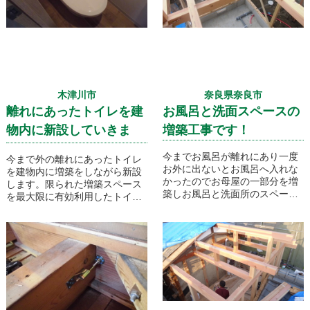
木津川市
奈良県奈良市
離れにあったトイレを建
お風呂と洗面スペースの
物内に新設していきま
増築工事です！
す！
今までお風呂が離れにあり一度
今まで外の離れにあったトイレ
お外に出ないとお風呂へ入れな
を建物内に増築をしながら新設
かったのでお母屋の一部分を増
します。限られた増築スペース
築しお風呂と洗面所のスペース
を最大限に有効利用したトイレ
としました！
の増築です！