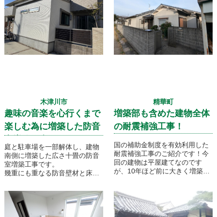
木津川市
精華町
趣味の音楽を心行くまで
増築部も含めた建物全体
楽しむ為に増築した防音
の耐震補強工事！
室増築工事
国の補助金制度を有効利用した
庭と駐車場を一部解体し、建物
耐震補強工事のご紹介です！今
南側に増築した広さ十畳の防音
回の建物は平屋建てなのです
室増築工事です。
が、10年ほど前に大きく増築工
幾重にも重なる防音壁材と床と
事をされてましたので大きな地
天井、吸音材との組み合わせに
震にも倒壊しないようにその部
よって高度な防音性を実現して
分も含めた建物全体の耐震性を
います！
向上させていきます！耐震診断
から補強設計、実際の補強工事