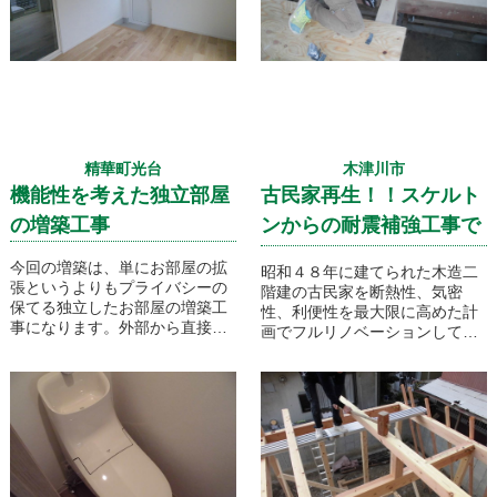
精華町光台
木津川市
機能性を考えた独立部屋
古民家再生！！スケルト
の増築工事
ンからの耐震補強工事で
す！
今回の増築は、単にお部屋の拡
昭和４８年に建てられた木造二
張というよりもプライバシーの
階建の古民家を断熱性、気密
保てる独立したお部屋の増築工
性、利便性を最大限に高めた計
事になります。外部から直接入
画でフルリノベーションしてい
れるように扉を設け、内装や照
きます！その中の工事の一部と
明、採光を重視した快適な空間
して、国からの補助金を利用し
となっております！
ての耐震補強工事。大きな地震
にも
しっかりと耐えてくれる快適で
安心なお家に生まれ変わりま
す！