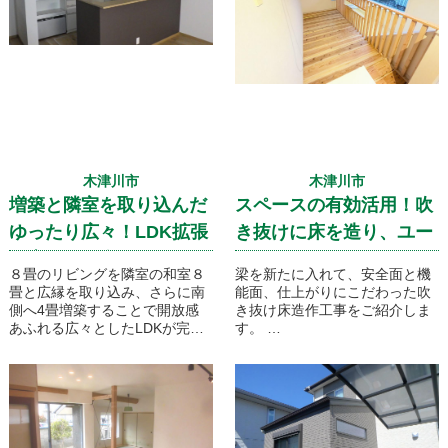
れない工事でした。
現在の構造部材を生かしながら
耐震性をプラスし間取りも大き
く変える工事でしたので初期段
階での
プランニングがかなり大変では
ありましたが、完成時にはお客
様に大満足いただいたリノベー
ション工事事例です！
木津川市
木津川市
増築と隣室を取り込んだ
スペースの有効活用！吹
ゆったり広々！LDK拡張
き抜けに床を造り、ユー
工事のご紹介です
ティリティスペースに！
８畳のリビングを隣室の和室８
梁を新たに入れて、安全面と機
畳と広縁を取り込み、さらに南
能面、仕上がりにこだわった吹
側へ4畳増築することで開放感
き抜け床造作工事をご紹介しま
あふれる広々としたLDKが完成
す。
いたしました！キッチンはもと
すべて無垢材で仕上げられたユ
もと別のお部屋に配置されてい
ーティリティスペース。とても
ましたが今回、床下に新たな配
温かみのある素敵な仕上がりで
管を設置しリビングダイニング
すね。
と一体化することで快適な対面
キッチンが実現いたしました！