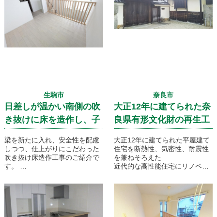
まで全て弊社にて行っていきま
す。
生駒市
奈良市
日差しが温かい南側の吹
大正12年に建てられた奈
き抜けに床を造作し、子
良県有形文化財の再生工
供の遊び場に！
事です！
梁を新たに入れ、安全性を配慮
大正12年に建てられた平屋建て
しつつ、仕上がりにこだわった
住宅を断熱性、気密性、耐震性
吹き抜け床造作工事のご紹介で
を兼ねそろえた
す。
近代的な高性能住宅にリノベー
約四畳の子供の遊び場をフロー
ションするといった工事のご紹
リングで仕上げ、とても明るい
介です。文化財指定を受けてい
雰囲気になりました。
るだけに文化庁の調査官との打
ち合わせもあり、お客様のご要
望通りに自由には改造させてく