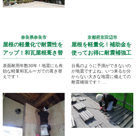
奈良県奈良市
京都府京田辺市
屋根の軽量化で耐震性を
屋根を軽量化！補助金を
アップ！和瓦屋根葺き替
使ってお得に耐震補強工
え工事
事
表面耐用年数30年！地震にも有
台風のように予測ができないの
効な軽量和瓦ルーガでの葺き替
が地震ですよね。いつ来るか分
えです！
からない大きな地震に備えての
耐震補強です！