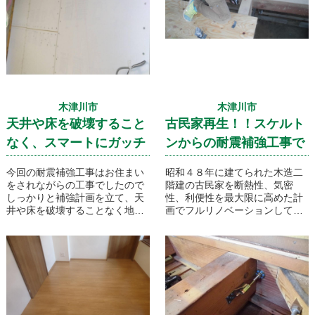
木津川市
木津川市
天井や床を破壊すること
古民家再生！！スケルト
なく、スマートにガッチ
ンからの耐震補強工事で
リ耐震補強！
す！
今回の耐震補強工事はお住まい
昭和４８年に建てられた木造二
をされながらの工事でしたので
階建の古民家を断熱性、気密
しっかりと補強計画を立て、天
性、利便性を最大限に高めた計
井や床を破壊することなく地震
画でフルリノベーションしてい
に強い専用部材を使って壁のみ
きます！その中の工事の一部と
の改修で建物の耐震性を国の基
して、国からの補助金を利用し
準レベルまで持ち上げました！
ての耐震補強工事。大きな地震
ほとんどホコリも無くスムーズ
にも
に工事完成です！
しっかりと耐えてくれる快適で
安心なお家に生まれ変わりま
す！