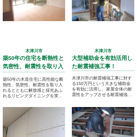
夫婦のキッチンは一階に設ける
した！家族がゆっくりと団らん
形といたしました！
のできるリビングダイニングと
家事楽動線を実現した古民家再
生フルリノベのご紹介です！
木津川市
木津川市
築50年の住宅を断熱性と
大型補助金を有効活用し
気密性、耐震性を取り入
た耐震補強工事！
れた古民家フルリノベ！
木津川市の耐震補強工事に対す
築50年の木造住宅に高性能な断
る150万円という大きな補助金
熱性、気密性、耐震性を取り入
を有効に活用し、家屋全体の耐
れるとともに解放感と採光あふ
震性をアップさせる耐震補強工
れるリビングダイニングを実現
事です。補強計画で計算された
しました！解体時に発生した再
補強金物や耐力壁をバランスよ
利用できそうな古材を保管して
く設置していきます。
おき室内建具や作り付け家具に
うまく利用しました。漆喰や無
垢フローリングなど、天然素材
にもこだわった古民家フルリノ
ベーションです！