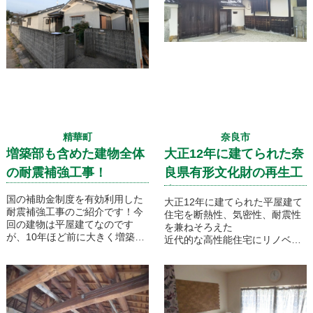
６や７クラスの地震が起きても
ほとんど修繕工事の必要なく住
み続けることのできる耐震強度
となります！
精華町
奈良市
増築部も含めた建物全体
大正12年に建てられた奈
の耐震補強工事！
良県有形文化財の再生工
事です！
国の補助金制度を有効利用した
大正12年に建てられた平屋建て
耐震補強工事のご紹介です！今
住宅を断熱性、気密性、耐震性
回の建物は平屋建てなのです
を兼ねそろえた
が、10年ほど前に大きく増築工
近代的な高性能住宅にリノベー
事をされてましたので大きな地
ションするといった工事のご紹
震にも倒壊しないようにその部
介です。文化財指定を受けてい
分も含めた建物全体の耐震性を
るだけに文化庁の調査官との打
向上させていきます！耐震診断
ち合わせもあり、お客様のご要
から補強設計、実際の補強工事
望通りに自由には改造させてく
まで全て弊社にて行っていきま