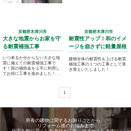
京都府木津川市
京都府木津川市
大きな地震からお家を守
耐震性アップ！和のイメ
る耐震補強工事
ージを崩さずに軽量屋根
に葺き替えです！
いつ来るか分からない大きな地
建物全体の耐震性を上げる耐震
震に備えての耐震補強工事で
補強工事の１つの工事として葺
す！国の補助金を上手に利用し
き替えいたしました！
てお得に工事を進めました！
1
所有の建物に関するお困りごとから、
リフォーム後のお悩みまで
住宅を知り尽くした当社が丁寧にサポートします。