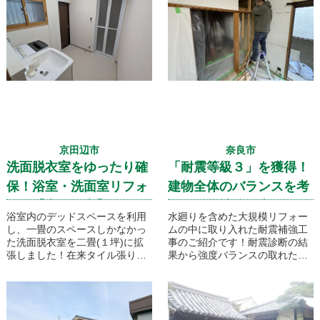
京田辺市
奈良市
洗面脱衣室をゆったり確
「耐震等級３」を獲得！
保！浴室・洗面室リフォ
建物全体のバランスを考
ーム【京田辺市】
えた耐震補強工事
浴室内のデッドスペースを利用
水廻りを含めた大規模リフォー
し、一畳のスペースしかなかっ
ムの中に取り入れた耐震補強工
た洗面脱衣室を二畳(１坪)に拡
事のご紹介です！耐震診断の結
張しました！在来タイル張りの
果から強度バランスの取れた補
浴室はユニットバスに取り換
強計画を組み立て、耐震最高レ
え、使い勝手の良い省スペース
ベルの「耐震等級３」の強度を
用の洗面台を新たに設け広々と
実現します。等級３の強度と
した洗面脱衣室へとリフォーム
は、現在決められている耐震基
いたしました。
準の1.5倍の耐震性を有し、震度