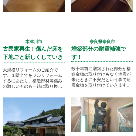
木津川市
奈良県奈良市
古民家再生！傷んだ床を
増築部分の耐震補強で
下地ごと新しくしていき
す！
ます！
数十年前に増築された部分が構
大規模リフォームのご紹介で
造金物の取り付けもなく地震が
す。１階全てをフルリフォーム
来たときに不安だという事で耐
するにあたり、構造部材等傷み
震金物を取り付けていきます！
の激しいものも一緒に取り換え
ていきます。特に床の傷みが激
しかったので全室の床を下地ご
と全て新しく取り換えていきま
す！