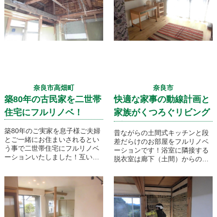
れない工事でした。
す。
現在の構造部材を生かしながら
耐震性をプラスし間取りも大き
く変える工事でしたので初期段
階での
プランニングがかなり大変では
ありましたが、完成時にはお客
様に大満足いただいたリノベー
ション工事事例です！
奈良市高畑町
奈良市
築80年の古民家を二世帯
快適な家事の動線計画と
住宅にフルリノベ！
家族がくつろぐリビング
ダイニング
築80年のご実家を息子様ご夫婦
昔ながらの土間式キッチンと段
とご一緒にお住まいされるとい
差だらけのお部屋をフルリノベ
う事で二世帯住宅にフルリノベ
ーションです！浴室に隣接する
ーションいたしました！互いの
脱衣室は廊下（土間）からの段
プライバシーを確保しつつ家族
差が３０㎝もあり、リビングか
のだんらんの場を上手に配置し
らキッチンへも２０ｃｍの段差
ストレスなく生活のできる計画
がありました。冬にとても寒か
とさせて頂きました。主に上下
ったタイル造りの浴室を配置換
階でお住まいを分ける形での計
えをし、新たにユニットバスと
画ですが生活動線の関係からご
して洗面室と共に設置いたしま