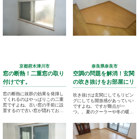
京都府木津川市
奈良県奈良市
窓の断熱！二重窓の取り
空調の問題を解消！玄関
付けです。
の吹き抜けをお部屋にリ
フォーム
窓の断熱に抜群の効果を発揮し
吹き抜けは玄関にしてもリビン
てくれるのはやっぱりこの二重
グにしても開放感があっていい
窓ですよね。古い窓の手前に設
ですよね。ですが難点が一
置するので古い窓が隠れてお部
つ。。夏のクーラーや冬の暖房
屋もきれいに見えます！
などの空調がなかなか難しいと
いう点があります。そこで今
回、思い切って床を作り2階の
お部屋の一部として取り入れま