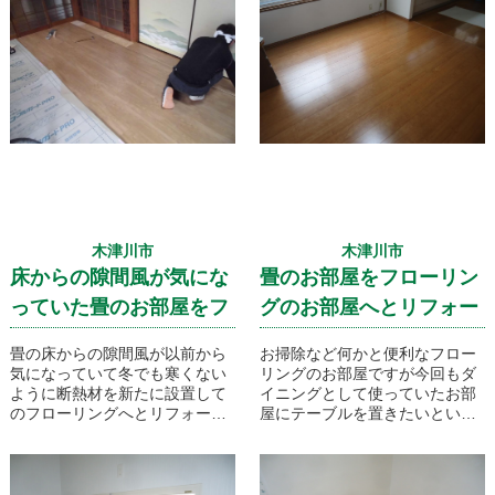
木津川市
木津川市
床からの隙間風が気にな
畳のお部屋をフローリン
っていた畳のお部屋をフ
グのお部屋へとリフォー
ローリングに！
ムです。
畳の床からの隙間風が以前から
お掃除など何かと便利なフロー
気になっていて冬でも寒くない
リングのお部屋ですが今回もダ
ように断熱材を新たに設置して
イニングとして使っていたお部
のフローリングへとリフォーム
屋にテーブルを置きたいという
です！
事で畳の床をフローリングにリ
フォームいたしました！