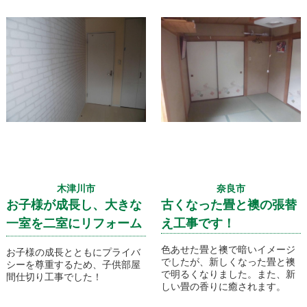
ましたが、防滑フローリングで
滑り止め効果もアップしまし
た。
木津川市
奈良市
お子様が成長し、大きな
古くなった畳と襖の張替
一室を二室にリフォーム
え工事です！
です！
色あせた畳と襖で暗いイメージ
お子様の成長とともにプライバ
でしたが、新しくなった畳と襖
シーを尊重するため、子供部屋
で明るくなりました。また、新
間仕切り工事でした！
しい畳の香りに癒されます。