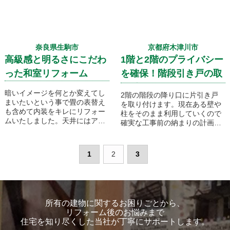
奈良県生駒市
京都府木津川市
高級感と明るさにこだわ
1階と2階のプライバシー
った和室リフォーム
を確保！階段引き戸の取
り付けです！
暗いイメージを何とか変えてし
2階の階段の降り口に片引き戸
まいたいという事で畳の表替え
を取り付けます。現在ある壁や
も含めて内装をキレにリフォー
柱をそのまま利用していくので
ムいたしました。天井にはアク
確実な工事前の納まりの計画が
セントで桜の竿を取り付けてみ
必要です！
ました！
1
2
3
所有の建物に関するお困りごとから、
リフォーム後のお悩みまで
住宅を知り尽くした当社が丁寧にサポートします。