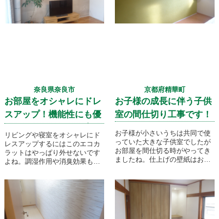
奈良県奈良市
京都府精華町
お部屋をオシャレにドレ
お子様の成長に伴う子供
スアップ！機能性にも優
室の間仕切り工事です！
れたエコカラット工事で
お子様が小さいうちは共同で使
リビングや寝室をオシャレにド
す！
っていた大きな子供室でしたが
レスアップするにはこのエコカ
お部屋を間仕切る時がやってき
ラットはやっぱり外せないです
ましたね。仕上げの壁紙はお子
よね。調湿作用や消臭効果も期
様の好みで選んでいただきま
待できる優れものです！
す！