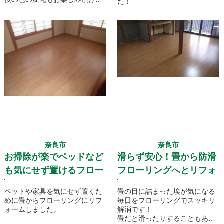
た！
す。
奈良市
奈良市
お掃除が楽でベッドなど
滑らず安心！畳から防滑
も気にせず置けるフロー
フローリングへとリフォ
リングへとリフォームで
ームです。
ベットや家具を気にせず置くた
畳の目に詰まった埃が気になる
す！
めに畳からフローリングにリフ
毎日をフローリングでスッキリ
ォームしました。
解消です！
畳だと滑ったりすることもあり