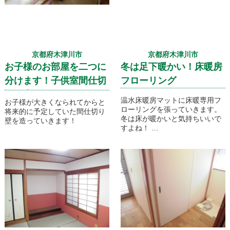
京都府木津川市
京都府木津川市
お子様のお部屋を二つに
冬は足下暖かい！床暖房
分けます！子供室間仕切
フローリング
り工事
温水床暖房マットに床暖専用フ
お子様が大きくなられてからと
ローリングを張っていきます。
将来的に予定していた間仕切り
冬は床が暖かいと気持ちいいで
壁を造っていきます！
すよね！