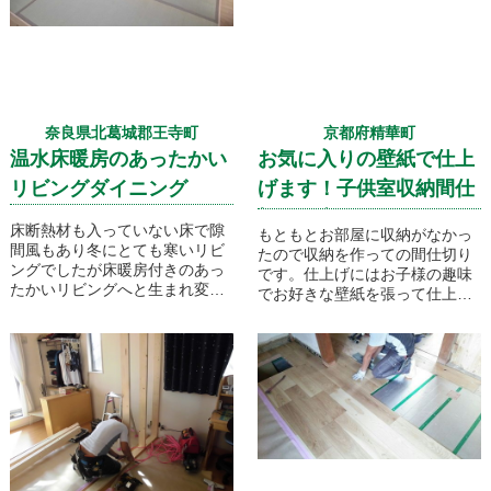
奈良県北葛城郡王寺町
京都府精華町
温水床暖房のあったかい
お気に入りの壁紙で仕上
リビングダイニング
げます！子供室収納間仕
切り工事
床断熱材も入っていない床で隙
もともとお部屋に収納がなかっ
間風もあり冬にとても寒いリビ
たので収納を作っての間仕切り
ングでしたが床暖房付きのあっ
です。仕上げにはお子様の趣味
たかいリビングへと生まれ変わ
でお好きな壁紙を張って仕上げ
りました！
ます！