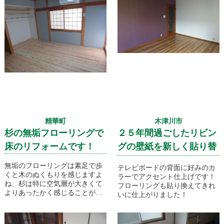
精華町
木津川市
杉の無垢フローリングで
２５年間過ごしたリビン
床のリフォームです！
グの壁紙を新しく貼り替
えです！
無垢のフローリングは素足で歩
テレビボードの背面に好みのカ
くと木のぬくもりを感じますよ
ラーでアクセント仕上げです！
ね、杉は特に空気層が大きくて
フローリングも貼り換えてきれ
よりあったかく感じることが出
いに仕上がりました！
来るのと甘い香りが部屋中に漂
い何とも癒されますね。