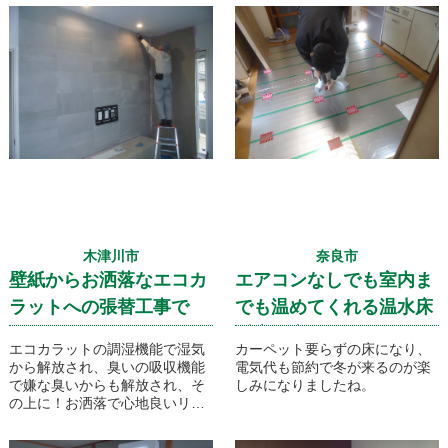
木津川市
奈良市
壁紙からお洒落なエコカ
エアコンなしでも室内ま
ラットへの張替工事で
でも温めてくれる温水床
す！
暖房工事です！
エコカラットの調湿機能で湿気
カーペット要らずの床になり、
から解放され、臭いの吸収機能
電気代も節約で冬が来るのが楽
で嫌な臭いからも解放され、そ
しみになりましたね。
の上に！お洒落で心地良いリビ
ングになりました。