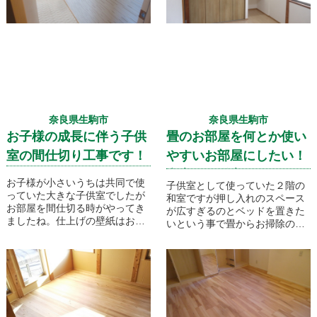
奈良県生駒市
奈良県生駒市
お子様の成長に伴う子供
畳のお部屋を何とか使い
室の間仕切り工事です！
やすいお部屋にしたい！
和室から洋室へリフォー
お子様が小さいうちは共同で使
子供室として使っていた２階の
ムです
っていた大きな子供室でしたが
和室ですが押し入れのスペース
お部屋を間仕切る時がやってき
が広すぎるのとベッドを置きた
ましたね。仕上げの壁紙はお子
いという事で畳からお掃除のし
様の好みで選んでいただきま
やすいフローリングへ変えてし
す！
まいたいという事でした。