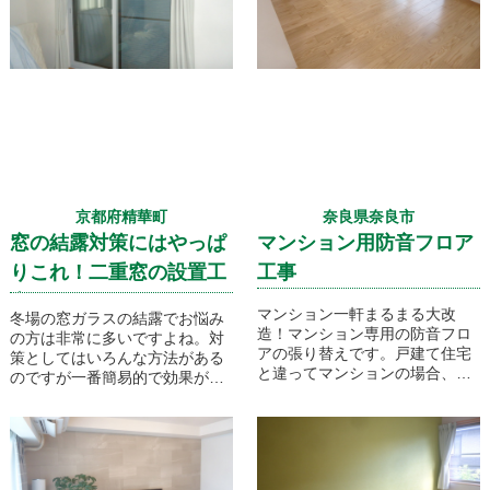
した。
京都府精華町
奈良県奈良市
窓の結露対策にはやっぱ
マンション用防音フロア
りこれ！二重窓の設置工
工事
事です
マンション一軒まるまる大改
冬場の窓ガラスの結露でお悩み
造！マンション専用の防音フロ
の方は非常に多いですよね。対
アの張り替えです。戸建て住宅
策としてはいろんな方法がある
と違ってマンションの場合、下
のですが一番簡易的で効果が高
階への配慮として床の防音規定
いのはやっぱりこの二重窓では
がありますよね。LDKのフロー
ないでしょうか。特に効果を求
リングを全て張り替えていきま
める場所にはペアガラス仕様で
す！
の設置をお勧めします！